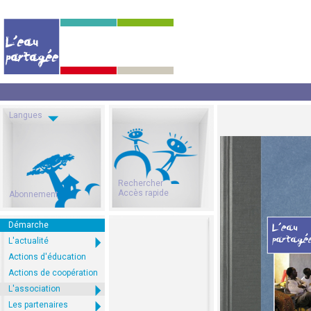
Langues
Rechercher
Accès rapide
Abonnement
Démarche
L'actualité
Actions d'éducation
Actions de coopération
L'association
Les partenaires