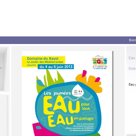
Bienve
Eau 
Doss
Eau 