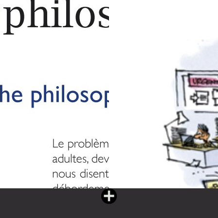
Vous lisez : L'eau partagée livre II (182 pages)