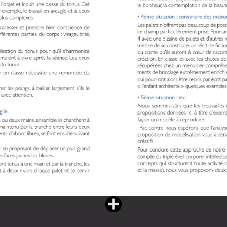
Vous lisez : L'eau partagée livre II (182 pages)