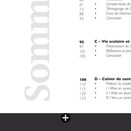
Vous lisez : L'eau partagée livre II (182 pages)