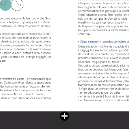
Vous lisez : L'eau partagée livre II (182 pages)