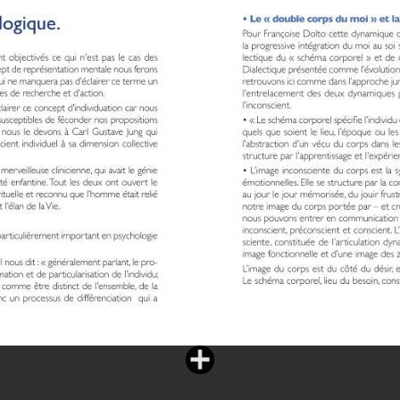
Vous lisez : L'eau partagée livre II (182 pages)