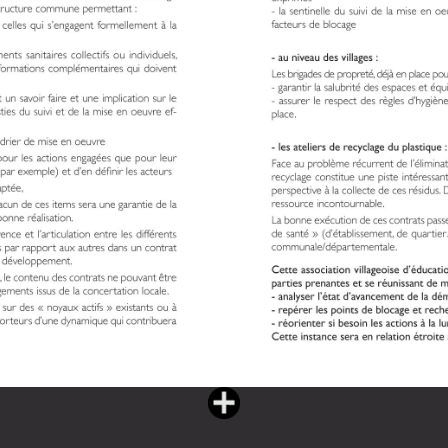
Vous lisez : L'eau partagée livre II (182 pages)