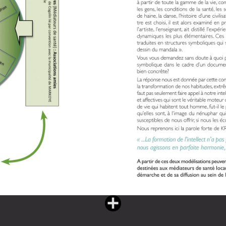
Vous lisez : L'eau partagée livre II (182 pages)